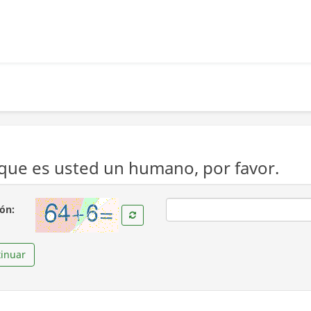
ue es usted un humano, por favor.
( Obligatoria )
ión:
inuar