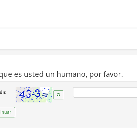
ue es usted un humano, por favor.
( Obligatoria )
ión:
inuar