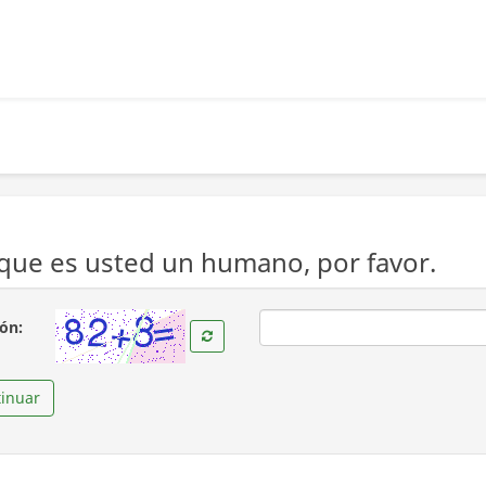
ue es usted un humano, por favor.
( Obligatoria )
ión:
inuar