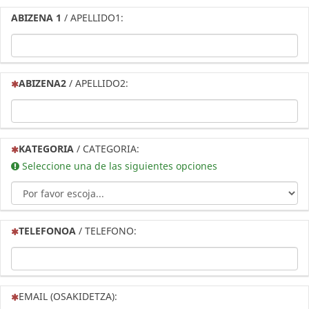
ABIZENA 1
/ APELLIDO1:
(Esta pregunta es obligatoria)
ABIZENA2
/ APELLIDO2:
(Esta pregunta es obligatoria)
KATEGORIA
/ CATEGORIA:
Seleccione una de las siguientes opciones
(Esta pregunta es obligatoria)
TELEFONOA
/ TELEFONO:
(Esta pregunta es obligatoria)
EMAIL (OSAKIDETZA):