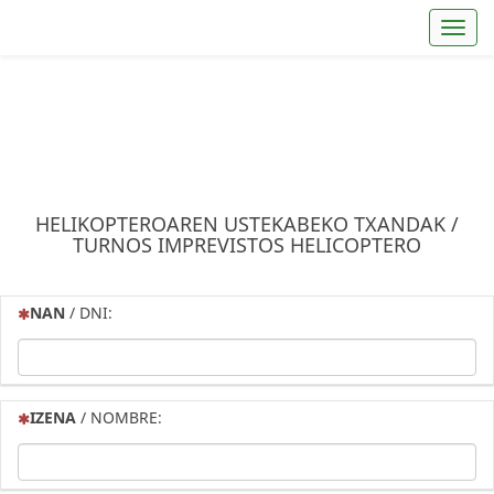
Toggl
HELIKOPTEROAREN USTEKABEKO TXANDAK /
TURNOS IMPREVISTOS HELICOPTERO
(Esta pregunta es obligatoria)
NAN
/ DNI:
(Esta pregunta es obligatoria)
IZENA
/ NOMBRE: