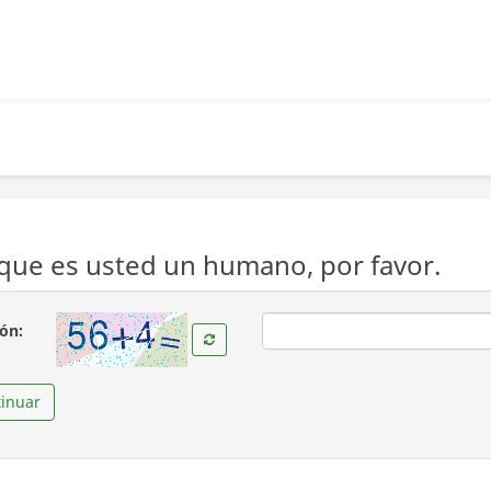
ue es usted un humano, por favor.
( Obligatoria )
ión:
inuar